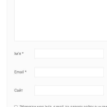
Ім'я
*
Email
*
Сайт
Зберегти моє ім'я, e-mail, та адресу сайту в ць