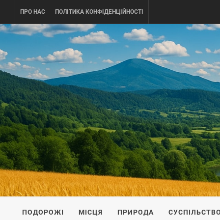
Skip
ПРО НАС
ПОЛІТИКА КОНФІДЕНЦІЙНОСТІ
to
content
UKRAINE-
ПОДОРОЖI ПО УКРАЇНІ
ПОДОРОЖІ
МІСЦЯ
ПРИРОДА
СУСПІЛЬСТВ