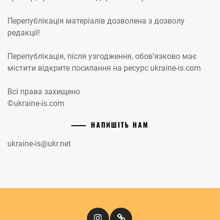
Перепублікація матеріалів дозволена з дозволу
редакції!
Перепублікація, після узгодження, обов’язково має
містити відкрите посилання на ресурс ukraine-is.com
Всі права захищено
©ukraine-is.com
НАПИШІТЬ НАМ
ukraine-is@ukr.net
Instagram
Кіномандри