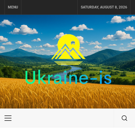
Skip
MENU
SATURDAY, AUGUST 8, 2026
to
content
UKRAINE-IS
ПОДОРОЖI ПО УКРАЇНІ
Primary
Menu