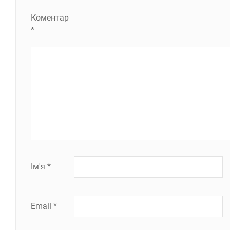
Коментар
*
Ім'я
*
Email
*