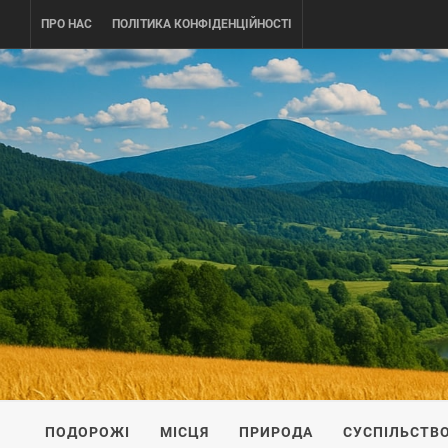
Skip
ПРО НАС
ПОЛІТИКА КОНФІДЕНЦІЙНОСТІ
to
content
UKRAINE-
ПОДОРОЖI ПО УКРАЇНІ
ПОДОРОЖІ
МІСЦЯ
ПРИРОДА
СУСПІЛЬСТВ