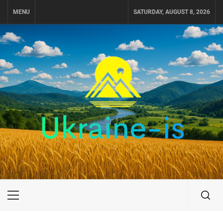
Skip
MENU
SATURDAY, AUGUST 8, 2026
to
content
UKRAINE-IS
ПОДОРОЖI ПО УКРАЇНІ
Primary
Menu