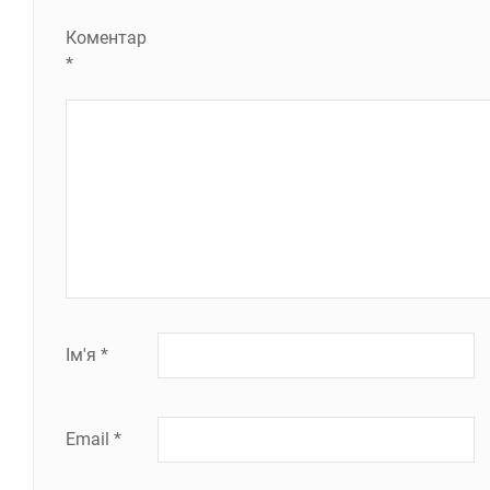
Коментар
*
Ім'я
*
Email
*