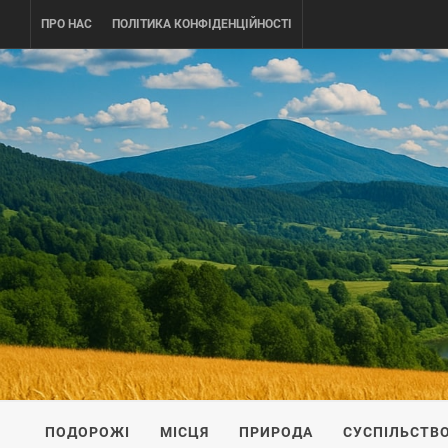
Skip
ПРО НАС
ПОЛІТИКА КОНФІДЕНЦІЙНОСТІ
to
content
UKRAINE-
ПОДОРОЖI ПО УКРАЇНІ
ПОДОРОЖІ
МІСЦЯ
ПРИРОДА
СУСПІЛЬСТВ