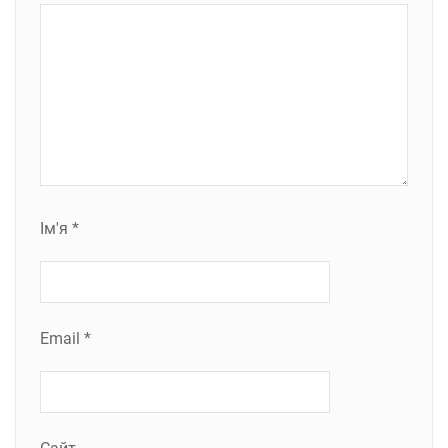
Ім'я
*
Email
*