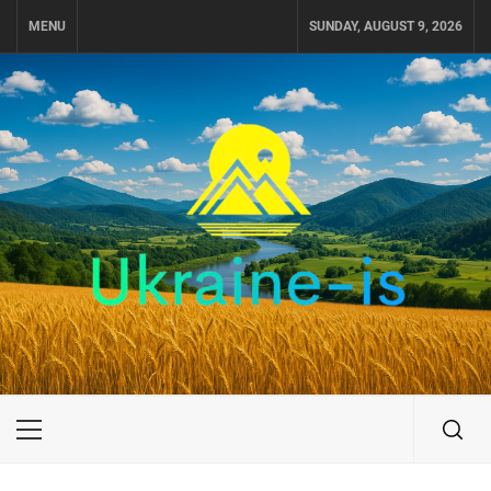
Skip
MENU
SUNDAY, AUGUST 9, 2026
to
content
UKRAINE-IS
ПОДОРОЖI ПО УКРАЇНІ
Primary
Menu