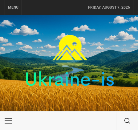
Skip
MENU
FRIDAY, AUGUST 7, 2026
to
content
UKRAINE-IS
ПОДОРОЖI ПО УКРАЇНІ
Primary
Menu