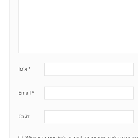
Ім'я
*
Email
*
Сайт
Зберегти моє ім'я, e-mail, та адресу сайту в ць