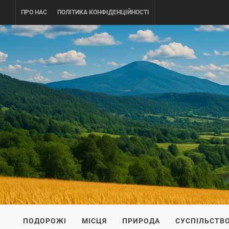
Skip
ПРО НАС
ПОЛІТИКА КОНФІДЕНЦІЙНОСТІ
to
content
UKRAINE-
ПОДОРОЖI ПО УКРАЇНІ
ПОДОРОЖІ
МІСЦЯ
ПРИРОДА
СУСПІЛЬСТВ