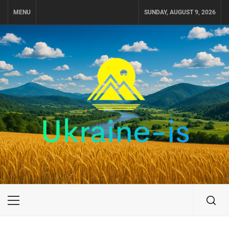
Skip
MENU
SUNDAY, AUGUST 9, 2026
to
content
UKRAINE-IS
ПОДОРОЖI ПО УКРАЇНІ
Primary
Menu