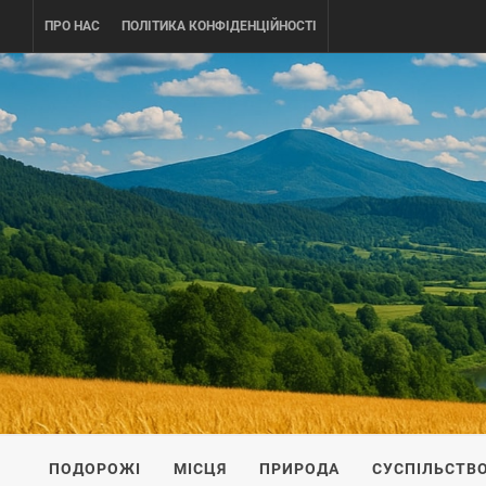
Skip
ПРО НАС
ПОЛІТИКА КОНФІДЕНЦІЙНОСТІ
to
content
UKRAINE-
ПОДОРОЖI ПО УКРАЇНІ
ПОДОРОЖІ
МІСЦЯ
ПРИРОДА
СУСПІЛЬСТВ