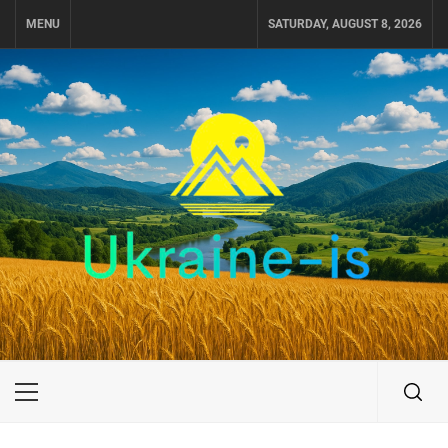
Skip
MENU
SATURDAY, AUGUST 8, 2026
to
content
UKRAINE-IS
ПОДОРОЖI ПО УКРАЇНІ
Primary
Menu