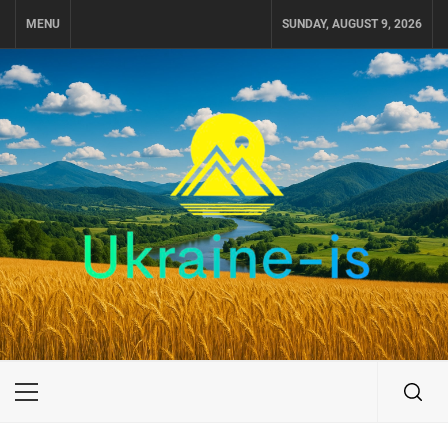
Skip
MENU
SUNDAY, AUGUST 9, 2026
to
content
UKRAINE-IS
ПОДОРОЖI ПО УКРАЇНІ
Primary
Menu