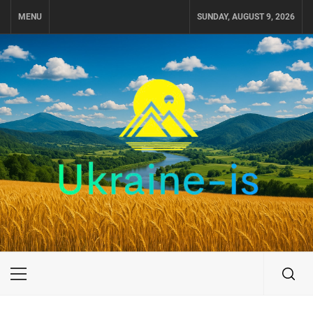
Skip
MENU
SUNDAY, AUGUST 9, 2026
to
content
UKRAINE-IS
ПОДОРОЖI ПО УКРАЇНІ
Primary
Menu