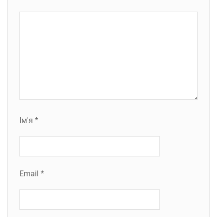
Ім'я
*
Email
*