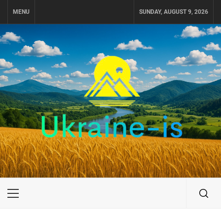
Skip
MENU
SUNDAY, AUGUST 9, 2026
to
content
UKRAINE-IS
ПОДОРОЖI ПО УКРАЇНІ
Primary
Menu