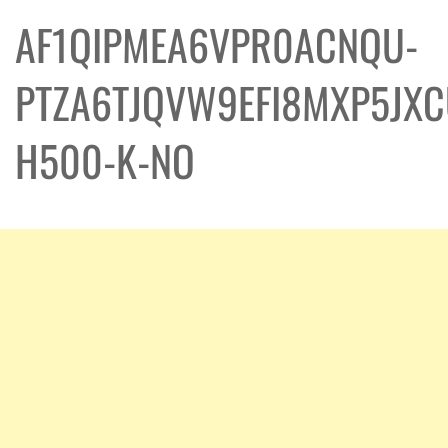
AF1QIPMEA6VPR0ACNQU-
PTZA6TJQVW9EFI8MXP5JX
H500-K-NO