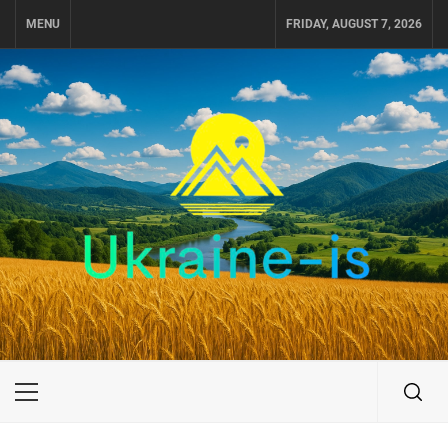
Skip
MENU
FRIDAY, AUGUST 7, 2026
to
content
UKRAINE-IS
ПОДОРОЖI ПО УКРАЇНІ
Primary
Menu