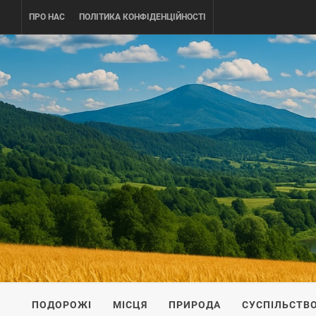
Skip
ПРО НАС
ПОЛІТИКА КОНФІДЕНЦІЙНОСТІ
to
content
UKRAINE-
ПОДОРОЖI ПО УКРАЇНІ
ПОДОРОЖІ
МІСЦЯ
ПРИРОДА
СУСПІЛЬСТВ