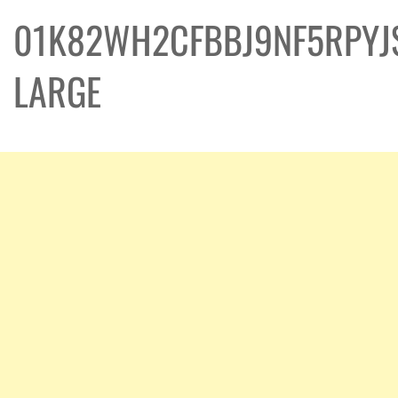
01K82WH2CFBBJ9NF5RPYJ
LARGE