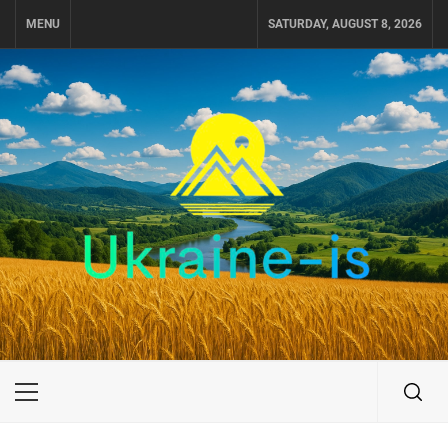
Skip
MENU
SATURDAY, AUGUST 8, 2026
to
content
UKRAINE-IS
ПОДОРОЖI ПО УКРАЇНІ
Primary
Menu