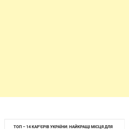
Навігація
ТОП – 14 КАР’ЄРІВ УКРАЇНИ: НАЙКРАЩІ МІСЦЯ ДЛЯ