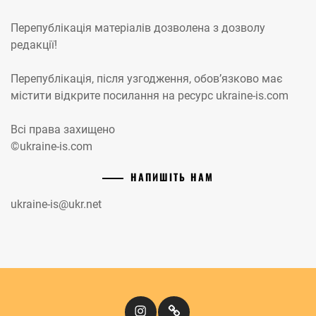
Перепублікація матеріалів дозволена з дозволу
редакції!
Перепублікація, після узгодження, обов’язково має
містити відкрите посилання на ресурс ukraine-is.com
Всі права захищено
©ukraine-is.com
НАПИШІТЬ НАМ
ukraine-is@ukr.net
Instagram
Кіномандри