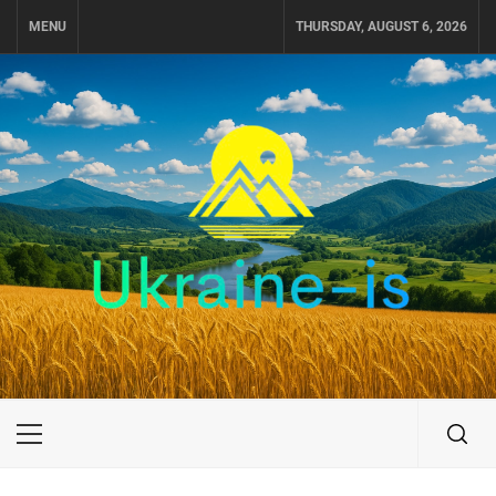
Skip
MENU
THURSDAY, AUGUST 6, 2026
to
content
UKRAINE-IS
ПОДОРОЖI ПО УКРАЇНІ
Primary
Menu