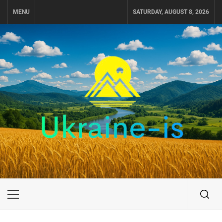
Skip
MENU
SATURDAY, AUGUST 8, 2026
to
content
UKRAINE-IS
ПОДОРОЖI ПО УКРАЇНІ
Primary
Menu