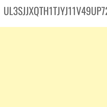
UL3SJJXQTH1TJYJ11V49UP