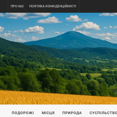
Skip
ПРО НАС
ПОЛІТИКА КОНФІДЕНЦІЙНОСТІ
to
content
UKRAINE-
ПОДОРОЖI ПО УКРАЇНІ
ПОДОРОЖІ
МІСЦЯ
ПРИРОДА
СУСПІЛЬСТВ