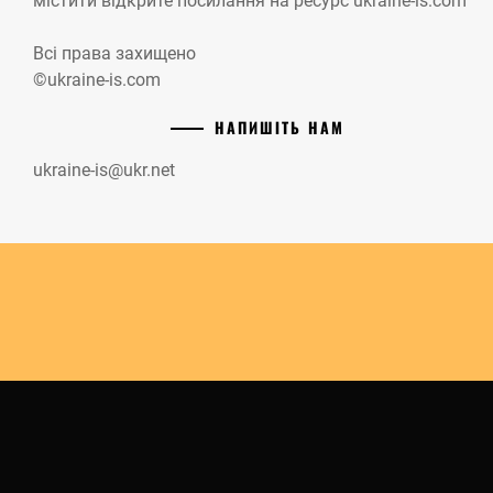
містити відкрите посилання на ресурс ukraine-is.com
Всі права захищено
©ukraine-is.com
НАПИШІТЬ НАМ
ukraine-is@ukr.net