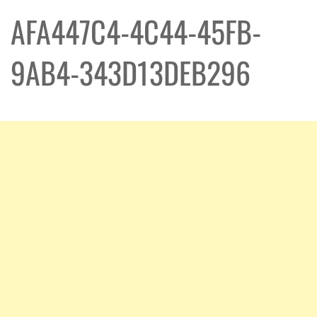
AFA447C4-4C44-45FB-
9AB4-343D13DEB296