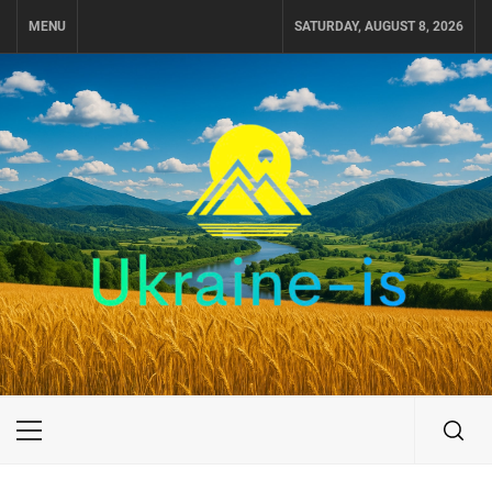
Skip
MENU
SATURDAY, AUGUST 8, 2026
to
content
UKRAINE-IS
ПОДОРОЖI ПО УКРАЇНІ
Primary
Menu