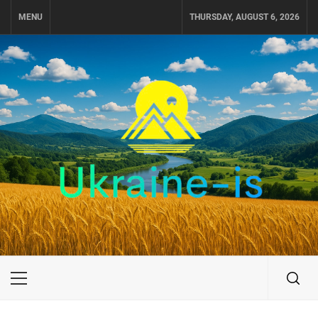
Skip
MENU
THURSDAY, AUGUST 6, 2026
to
content
UKRAINE-IS
ПОДОРОЖI ПО УКРАЇНІ
Primary
Menu