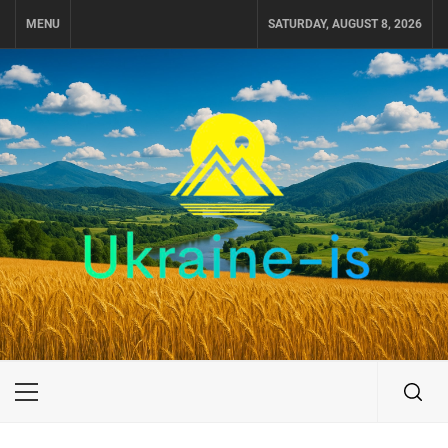
Skip
MENU
SATURDAY, AUGUST 8, 2026
to
content
UKRAINE-IS
ПОДОРОЖI ПО УКРАЇНІ
Primary
Menu