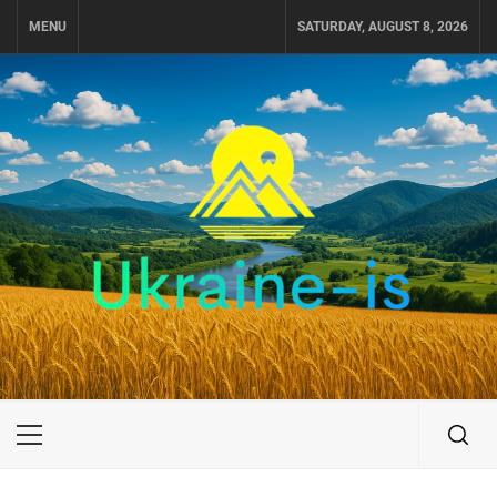
Skip
MENU
SATURDAY, AUGUST 8, 2026
to
content
UKRAINE-IS
ПОДОРОЖI ПО УКРАЇНІ
Primary
Menu