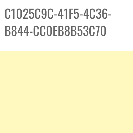
C1025C9C-41F5-4C36-
B844-CC0EB8B53C70