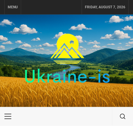
Skip
MENU
FRIDAY, AUGUST 7, 2026
to
content
UKRAINE-IS
ПОДОРОЖI ПО УКРАЇНІ
Primary
Menu