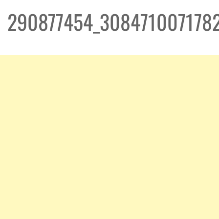
290877454_308471007178