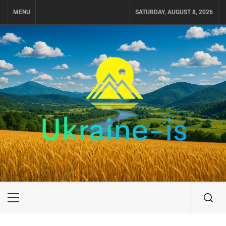
Skip
MENU
SATURDAY, AUGUST 8, 2026
to
content
UKRAINE-IS
ПОДОРОЖI ПО УКРАЇНІ
Primary
Menu