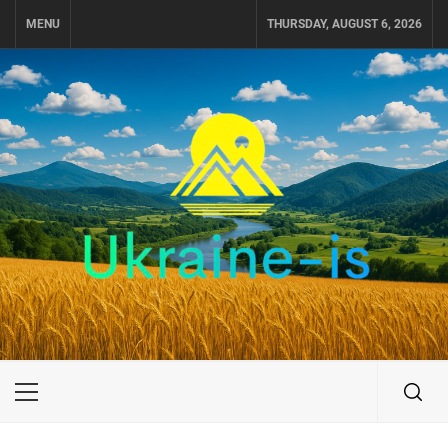
Skip
MENU
THURSDAY, AUGUST 6, 2026
to
content
UKRAINE-IS
ПОДОРОЖI ПО УКРАЇНІ
Primary
Menu