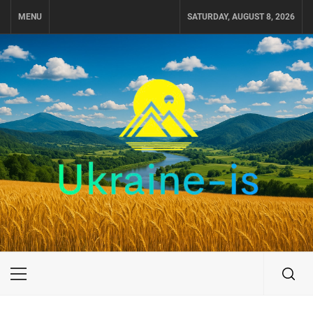
Skip
MENU
SATURDAY, AUGUST 8, 2026
to
content
UKRAINE-IS
ПОДОРОЖI ПО УКРАЇНІ
Primary
Menu