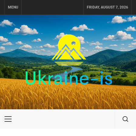
Skip
MENU
FRIDAY, AUGUST 7, 2026
to
content
UKRAINE-IS
ПОДОРОЖI ПО УКРАЇНІ
Primary
Menu