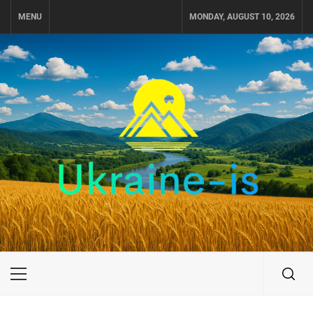
Skip
MENU
MONDAY, AUGUST 10, 2026
to
content
UKRAINE-IS
ПОДОРОЖI ПО УКРАЇНІ
Primary
Menu