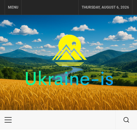
Skip
MENU
THURSDAY, AUGUST 6, 2026
to
content
UKRAINE-IS
ПОДОРОЖI ПО УКРАЇНІ
Primary
Menu