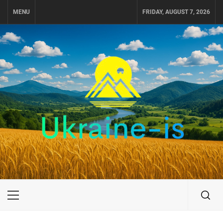
Skip
MENU
FRIDAY, AUGUST 7, 2026
to
content
UKRAINE-IS
ПОДОРОЖI ПО УКРАЇНІ
Primary
Menu