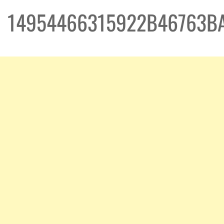
14954466315922B46763B