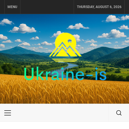
Skip
MENU
THURSDAY, AUGUST 6, 2026
to
content
UKRAINE-IS
ПОДОРОЖI ПО УКРАЇНІ
Primary
Menu