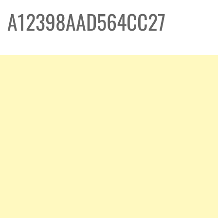
A12398AAD564CC27