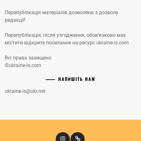
Перепублікація матеріалів дозволена з дозволу
редакції!
Перепублікація, після узгодження, обов’язково має
містити відкрите посилання на ресурс ukraine-is.com
Всі права захищено
©ukraine-is.com
НАПИШІТЬ НАМ
ukraine-is@ukr.net
Instagram
Кіномандри