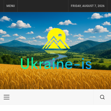
Skip
MENU
FRIDAY, AUGUST 7, 2026
to
content
UKRAINE-IS
ПОДОРОЖI ПО УКРАЇНІ
Primary
Menu