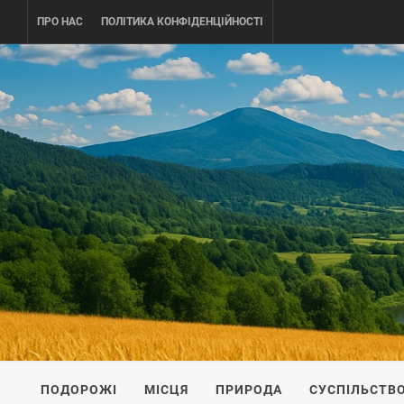
Skip
ПРО НАС
ПОЛІТИКА КОНФІДЕНЦІЙНОСТІ
to
content
UKRAINE-
ПОДОРОЖI ПО УКРАЇНІ
ПОДОРОЖІ
МІСЦЯ
ПРИРОДА
СУСПІЛЬСТВ