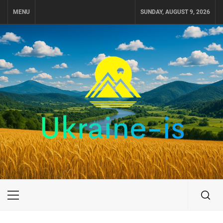
Skip
MENU
SUNDAY, AUGUST 9, 2026
to
content
UKRAINE-IS
ПОДОРОЖI ПО УКРАЇНІ
Primary
Menu