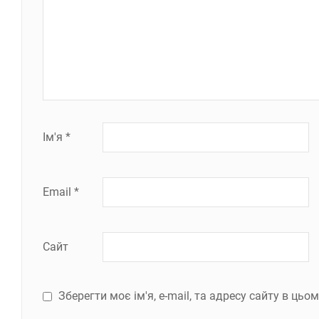
Ім'я
*
Email
*
Сайт
Зберегти моє ім'я, e-mail, та адресу сайту в ць