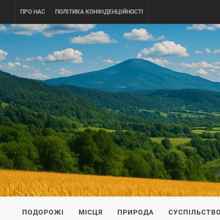
Skip
ПРО НАС
ПОЛІТИКА КОНФІДЕНЦІЙНОСТІ
to
content
UKRAINE-
ПОДОРОЖI ПО УКРАЇНІ
ПОДОРОЖІ
МІСЦЯ
ПРИРОДА
СУСПІЛЬСТВ