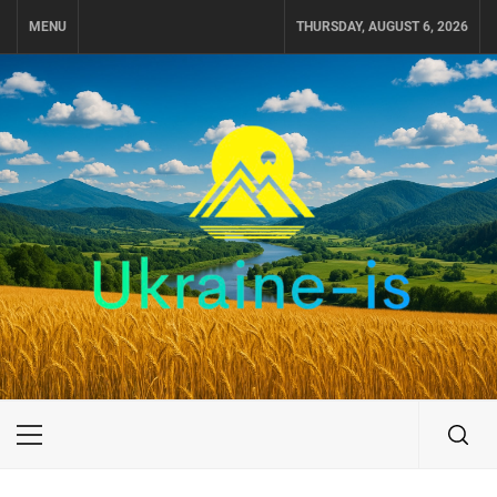
Skip
MENU
THURSDAY, AUGUST 6, 2026
to
content
UKRAINE-IS
ПОДОРОЖI ПО УКРАЇНІ
Primary
Menu