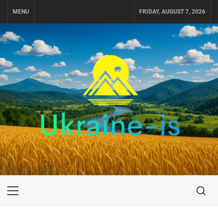
Skip
MENU
FRIDAY, AUGUST 7, 2026
to
content
UKRAINE-IS
ПОДОРОЖI ПО УКРАЇНІ
Primary
Menu