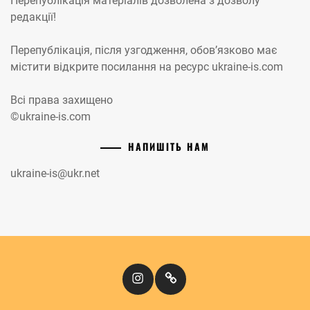
Перепублікація матеріалів дозволена з дозволу
редакції!
Перепублікація, після узгодження, обов’язково має
містити відкрите посилання на ресурс ukraine-is.com
Всі права захищено
©ukraine-is.com
НАПИШІТЬ НАМ
ukraine-is@ukr.net
Instagram
Кіномандри