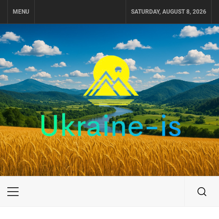
Skip
MENU
SATURDAY, AUGUST 8, 2026
to
content
UKRAINE-IS
ПОДОРОЖI ПО УКРАЇНІ
Primary
Menu