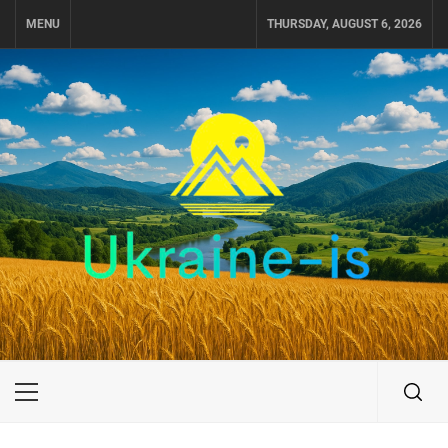
Skip
MENU
THURSDAY, AUGUST 6, 2026
to
content
UKRAINE-IS
ПОДОРОЖI ПО УКРАЇНІ
Primary
Menu