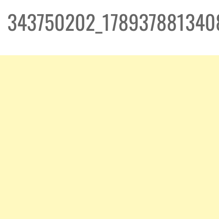
343750202_178937881340