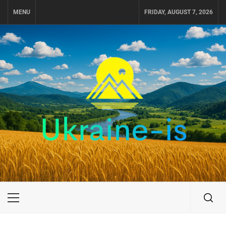
Skip
MENU
FRIDAY, AUGUST 7, 2026
to
content
UKRAINE-IS
ПОДОРОЖI ПО УКРАЇНІ
Primary
Menu