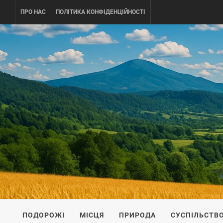
Skip
ПРО НАС
ПОЛІТИКА КОНФІДЕНЦІЙНОСТІ
to
content
UKRAINE-
ПОДОРОЖI ПО УКРАЇНІ
ПОДОРОЖІ
МІСЦЯ
ПРИРОДА
СУСПІЛЬСТВ