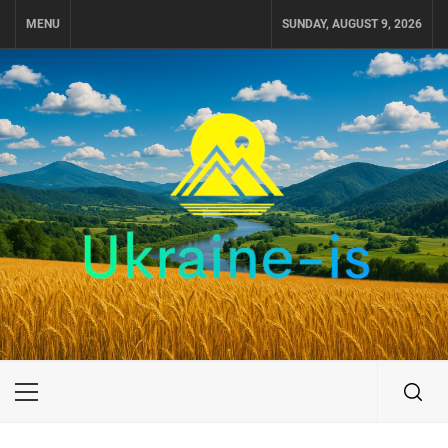
Skip
MENU
SUNDAY, AUGUST 9, 2026
to
content
UKRAINE-IS
ПОДОРОЖI ПО УКРАЇНІ
Primary
Menu