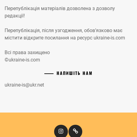
Перепублікація матеріалів дозволена з дозволу
редакції!
Перепублікація, після узгодження, обов’язково має
містити відкрите посилання на ресурс ukraine-is.com
Всі права захищено
©ukraine-is.com
НАПИШІТЬ НАМ
ukraine-is@ukr.net
Instagram
Кіномандри