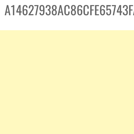
A14627938AC86CFE65743