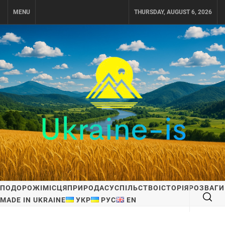
Skip
MENU
THURSDAY, AUGUST 6, 2026
to
content
UKRAINE-IS
ПОДОРОЖI ПО УКРАЇНІ
ПОДОРОЖІ
МІСЦЯ
ПРИРОДА
СУСПІЛЬСТВО
ІСТОРІЯ
РОЗВАГИ
MADE IN UKRAINE
УКР
РУС
EN