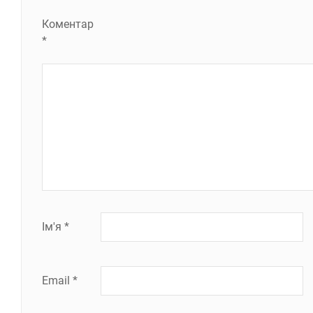
Коментар
*
Ім'я
*
Email
*