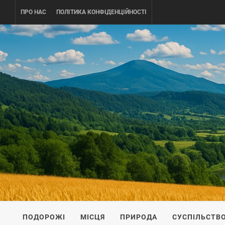
Skip
ПРО НАС
ПОЛІТИКА КОНФІДЕНЦІЙНОСТІ
to
content
UKRAINE-
ПОДОРОЖI ПО УКРАЇНІ
ПОДОРОЖІ
МІСЦЯ
ПРИРОДА
СУСПІЛЬСТВ