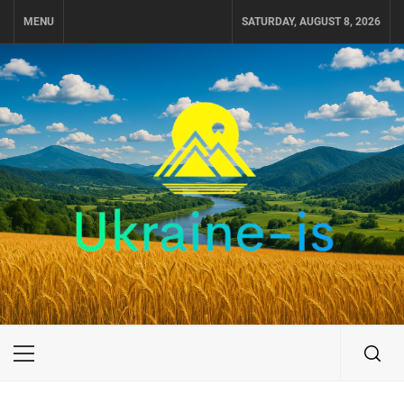
Skip
MENU
SATURDAY, AUGUST 8, 2026
to
content
UKRAINE-IS
ПОДОРОЖI ПО УКРАЇНІ
Primary
Menu