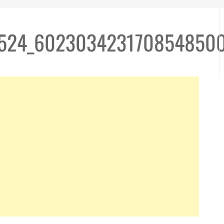
3524_602303423170854850