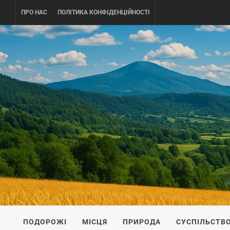
Skip
ПРО НАС
ПОЛІТИКА КОНФІДЕНЦІЙНОСТІ
to
content
UKRAINE-
ПОДОРОЖI ПО УКРАЇНІ
ПОДОРОЖІ
МІСЦЯ
ПРИРОДА
СУСПІЛЬСТВ