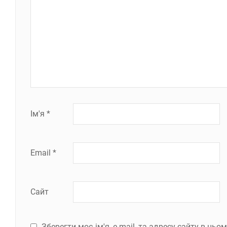
Ім'я
*
Email
*
Сайт
Зберегти моє ім'я, e-mail, та адресу сайту в ць