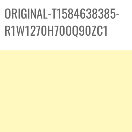
ORIGINAL-T1584638385-
R1W1270H700Q90ZC1