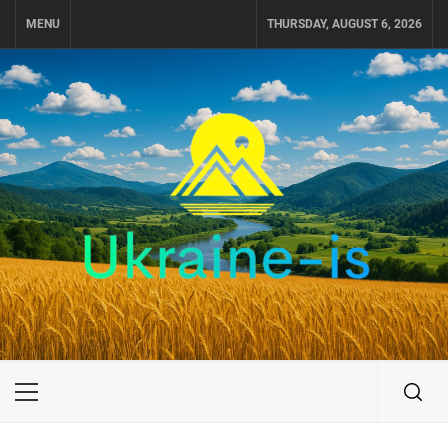
Skip
MENU
THURSDAY, AUGUST 6, 2026
to
content
UKRAINE-IS
ПОДОРОЖI ПО УКРАЇНІ
Primary
Menu