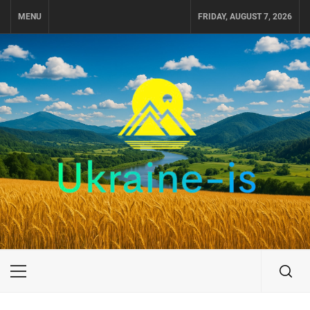
Skip
MENU
FRIDAY, AUGUST 7, 2026
to
content
UKRAINE-IS
ПОДОРОЖI ПО УКРАЇНІ
Primary
Menu